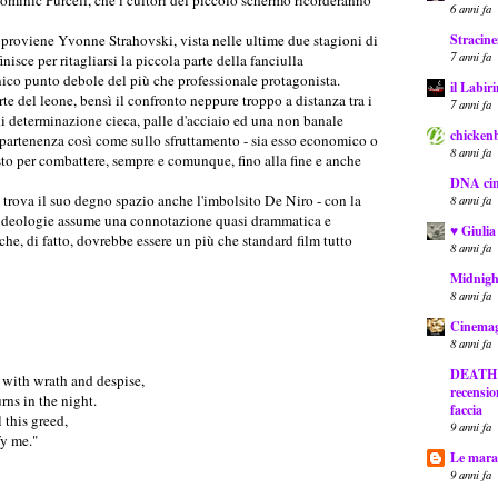
minic Purcell, che i cultori del piccolo schermo ricorderanno
6 anni fa
Stracine
v proviene Yvonne Strahovski, vista nelle ultime due stagioni di
7 anni fa
isce per ritagliarsi la piccola parte della fanciulla
ico punto debole del più che professionale protagonista.
il Labir
rte del leone, bensì il confronto neppure troppo a distanza tra i
7 anni fa
i determinazione cieca, palle d'acciaio ed una non banale
chickenb
appartenenza così come sullo sfruttamento - sia esso economico o
8 anni fa
sto per combattere, sempre e comunque, fino alla fine e anche
DNA ci
e trova il suo degno spazio anche l'imbolsito De Niro - con la
8 anni fa
oro ideologie assume una connotazione quasi drammatica e
♥ Giulia
he, di fatto, dovrebbe essere un più che standard film tutto
8 anni fa
Midnig
8 anni fa
Cinemag
8 anni fa
DEATH R
 with wrath and despise,
recensio
rns in the night.
faccia
 this greed,
9 anni fa
fy me."
Le marat
9 anni fa