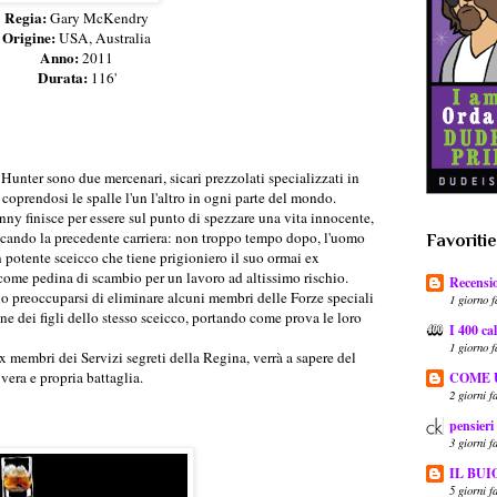
Regia:
Gary McKendry
Origine:
USA, Australia
Anno:
2011
Durata:
116'
Hunter sono due mercenari, sicari prezzolati specializzati in
coprendosi le spalle l'un l'altro in ogni parte del mondo.
y finisce per essere sul punto di spezzare una vita innocente,
nticando la precedente carriera: non troppo tempo dopo, l'uomo
Favoriti
 potente sceicco che tiene prigioniero il suo ormai ex
me pedina di scambio per un lavoro ad altissimo rischio.
Recensio
no preoccuparsi di eliminare alcuni membri delle Forze speciali
1 giorno f
ne dei figli dello stesso sceicco, portando come prova le loro
I 400 cal
1 giorno f
membri dei Servizi segreti della Regina, verrà a sapere del
vera e propria battaglia.
COME 
2 giorni f
pensieri
3 giorni f
IL BUI
5 giorni f