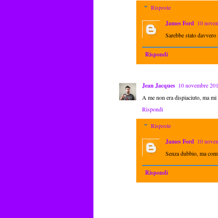
Risposte
James Ford
10 novem
Sarebbe stato davvero p
Rispondi
Jean Jacques
10 novembre 2013
A me non era dispiaciuto, ma mi 
Rispondi
Risposte
James Ford
10 novem
Senza dubbio, ma comun
Rispondi