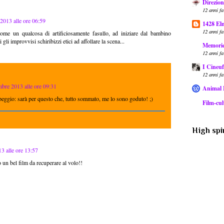
Direzion
12 anni fa
2013 alle ore 06:59
1428 El
12 anni fa
come un qualcosa di artificiosamente fasullo, ad iniziare dal bambino
 gli improvvisi schiribizzi etici ad affollare la scena...
Memorie 
12 anni fa
I Cineuf
12 anni fa
bre 2013 alle ore 09:31
Animal
peggio: sarà per questo che, tutto sommato, me lo sono goduto! ;)
Film-cult
High spir
3 alle ore 13:57
 un bel film da recuperare al volo!!