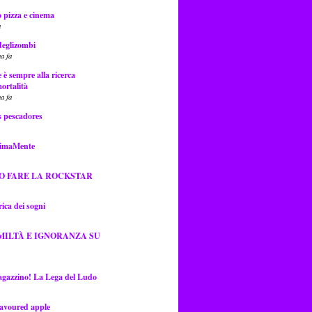
 pizza e cinema
a
deglizombi
a fa
e è sempre alla ricerca
ortalità
a fa
s pescadores
ssimaMente
O FARE LA ROCKSTAR
ica dei sogni
MILTÀ E IGNORANZA SU
gazzino! La Lega del Ludo
lavoured apple