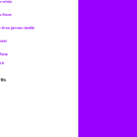
e errata
m Street
di un giovane cinefilo
orici
 Farm
.it
its