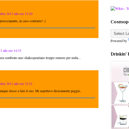
bre 2013 alle ore 15:20
reoccupante, in caso contrario! ;)
Cosmopo
Powered by
 alle ore 14:33
Drinkin'
era sembrato uno shakespeariano troppo rumore per nulla...
bre 2013 alle ore 15:21
que riesce a fare il suo. Mi aspettavo decisamente peggio.