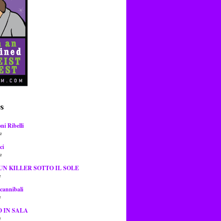
es
ni Ribelli
a
ci
a
UN KILLER SOTTO IL SOLE
a
 cannibali
a
O IN SALA
a