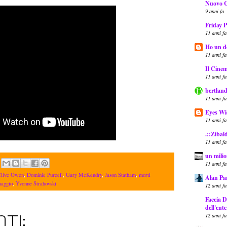
Nuovo 
9 anni fa
Friday P
11 anni fa
Ho un do
11 anni fa
Il Cinem
11 anni fa
bertland
11 anni fa
Eyes Wi
11 anni fa
.::Zibal
11 anni fa
un milio
11 anni fa
Clive Owen
,
Dominic Purcell
,
Gary McKendry
,
Jason Statham
,
morti
Alan Pa
naggio
,
Yvonne Strahovski
12 anni fa
Faccia D
dell'ent
12 anni fa
ti: