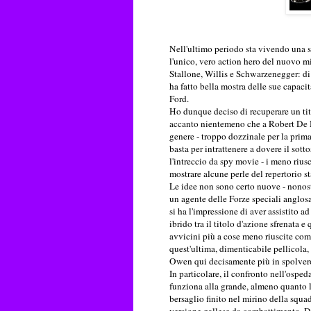
Nell'ultimo periodo sta vivendo una s
l'unico, vero action hero del nuovo mi
Stallone, Willis e Schwarzenegger: di 
ha fatto bella mostra delle sue capaci
Ford.
Ho dunque deciso di recuperare un tit
accanto nientemeno che a Robert De Ni
genere - troppo dozzinale per la prima
basta per intrattenere a dovere il sott
l'intreccio da spy movie - i meno riusci
mostrare alcune perle del repertorio s
Le idee non sono certo nuove - nonostan
un agente delle Forze speciali anglosas
si ha l'impressione di aver assistito 
ibrido tra il titolo d'azione sfrenata e
avvicini più a cose meno riuscite co
quest'ultima, dimenticabile pellicola,
Owen qui decisamente più in spolvero 
In particolare, il confronto nell'osped
funziona alla grande, almeno quanto l'
bersaglio finito nel mirino della squad