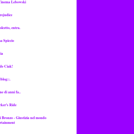
Cinema Lebowski
rejudice
lcetto, entra.
a Spiccio
ia
de Ciak!
dblog::.
ne di anni fa..
rker's Ride
i Bronzo - Giustizia nel mondo
ertainment