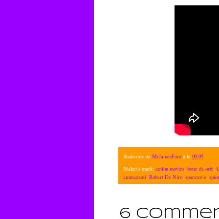
Shakerato da
MrJamesFord
alle
00:05
Maker's mark:
action movies
,
botte da orbi
,
ammazzati
,
Robert De Niro
,
sparatorie
,
spio
6 commen