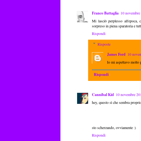
Franco Battaglia
10 novembre 
Mi lasciò perplesso all'epoca, 
sorpreso in piena sparatoria e tutti
Rispondi
Risposte
James Ford
10 novem
Io mi aspettavo molto 
Rispondi
Cannibal Kid
10 novembre 201
hey, questo sì che sembra proprio
sto scherzando, ovviamente :)
Rispondi