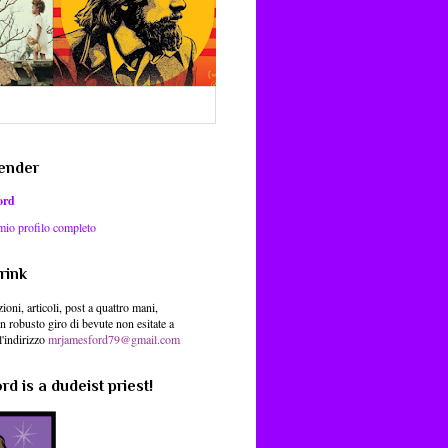
ender
ord
 mio profilo completo
rink
ioni, articoli, post a quattro mani,
un robusto giro di bevute non esitate a
l'indirizzo
mrjamesford79@gmail.com
d is a dudeist priest!