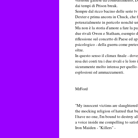
versione gallese da combattimento, Do
dai tempi di Prison break.
Sempre dal ricco bacino delle serie t
Dexter e prima ancora in Chuck, che fin
potenzialmente in pericolo nonchè un
Ma non è la storia d'amore a fare la pa
due rivali Owen e Statham, esempio d
riflessione sul concetto di Paese ed 
psicologico - della guerra come prete
oltre.
In questo senso il climax finale - dov
resa dei conti tra i due rivali e le l
sicuramente molto intensa per quello c
esplosioni ed ammazzamenti.
MrFord
"My innocent victims are slaughtered
the mocking religion of hatred that bu
I have no one, I'm bound to destroy all
a voice inside me compelling to satis
Iron Maiden - "Killers" -