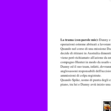
La trama (con parole mie):
Danny e 
operazioni estreme abituati a lavorare 
Quando nel corso di una missione Dann
decide di ritirarsi in Australia dime
viene però richiamato all'azione da un
compagno Hunter in modo da usarlo co
Danny ed il suo team, infatti, dovran
anglosassoni responsabili dell'uccisio
ammissioni di colpa registrate.
Quando Spike, uomo di punta degli ex 
piano, tra lui e Danny avrà inizio una 