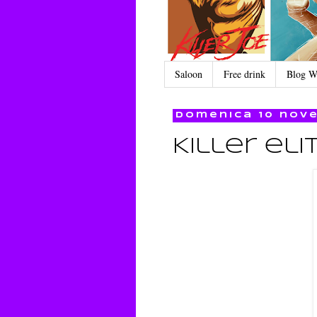
Saloon
Free drink
Blog W
domenica 10 nov
Killer eli