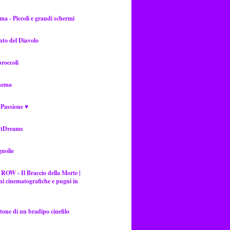
ma - Piccoli e grandi schermi
into del Diavolo
roccoli
nema
 Passione ♥
htDreams
nolie
OW - Il Braccio della Morte |
ni cinematografiche e pugni in
one di un bradipo cinefilo