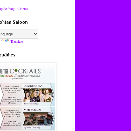
litan Saloon
Translate
 buddies