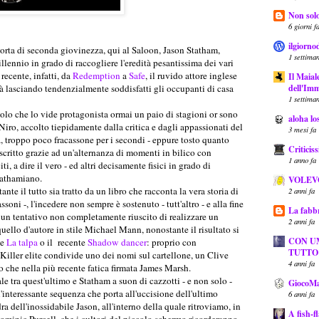
Non solo
6 giorni f
ilgiorno
orta di seconda giovinezza, qui al Saloon, Jason Statham,
1 settiman
llennio in grado di raccogliere l'eredità pesantissima dei vari
recente, infatti, da
Redemption
a
Safe
, il ruvido attore inglese
Il Maial
dell'Imm
tà lasciando tendenzialmente soddisfatti gli occupanti di casa
1 settiman
olo che lo vide protagonista ormai un paio di stagioni or sono
aloha lo
ro, accolto tiepidamente dalla critica e dagli appassionati del
3 mesi fa
, troppo poco fracassone per i secondi - eppure tosto quanto
Critici
oscritto grazie ad un'alternanza di momenti in bilico con
1 anno fa
ti, a dire il vero - ed altri decisamente fisici in grado di
tathamiano.
VOLEV
te il tutto sia tratto da un libro che racconta la vera storia di
2 anni fa
soni -, l'incedere non sempre è sostenuto - tutt'altro - e alla fine
La fabbr
ad un tentativo non completamente riuscito di realizzare un
2 anni fa
 quello d'autore in stile Michael Mann, nonostante il risultato si
CON U
me
La talpa
o il recente
Shadow dancer
: proprio con
TUTTO
 Killer elite condivide uno dei nomi sul cartellone, un Clive
4 anni fa
che nella più recente fatica firmata James Marsh.
ale tra quest'ultimo e Statham a suon di cazzotti - e non solo -
GiocoMa
interessante sequenza che porta all'uccisione dell'ultimo
6 anni fa
ra dell'inossidabile Jason, all'interno della quale ritroviamo, in
A fish-f