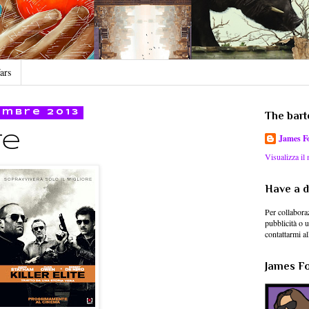
ars
embre 2013
The bart
James F
te
Visualizza il
Have a d
Per collaboraz
pubblicità o 
contattarmi al
James For