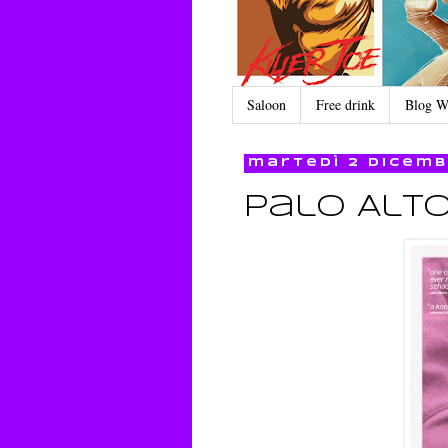
Saloon
Free drink
Blog W
martedì 2 dicemb
Palo Alt