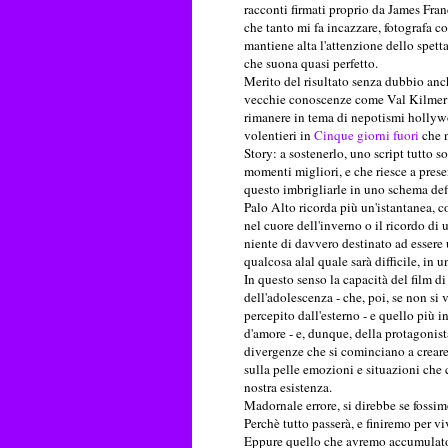
racconti firmati proprio da James Franc
che tanto mi fa incazzare, fotografa c
mantiene alta l'attenzione dello spett
che suona quasi perfetto.
Merito del risultato senza dubbio anch
vecchie conoscenze come Val Kilmer -
rimanere in tema di nepotismi hollyw
volentieri in
Cinque giorni fuori
che n
Story: a sostenerlo, uno script tutto 
momenti migliori, e che riesce a prese
questo imbrigliarle in uno schema defi
Palo Alto ricorda più un'istantanea, c
nel cuore dell'inverno o il ricordo di 
niente di davvero destinato ad essere
qualcosa alal quale sarà difficile, in 
In questo senso la capacità del film d
dell'adolescenza - che, poi, se non si
percepito dall'esterno - e quello più in
d'amore - e, dunque, della protagonista 
divergenze che si cominciano a creare 
sulla pelle emozioni e situazioni che 
nostra esistenza.
Madornale errore, si direbbe se fossim
Perchè tutto passerà, e finiremo per v
Eppure quello che avremo accumulato i