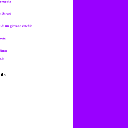
e errata
m Street
di un giovane cinefilo
orici
 Farm
.it
its