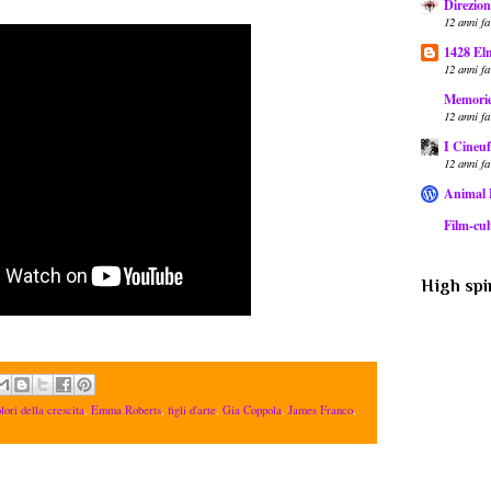
Direzion
12 anni fa
1428 El
12 anni fa
Memorie 
12 anni fa
I Cineuf
12 anni fa
Animal
Film-cult
High spir
lori della crescita
,
Emma Roberts
,
figli d'arte
,
Gia Coppola
,
James Franco
,