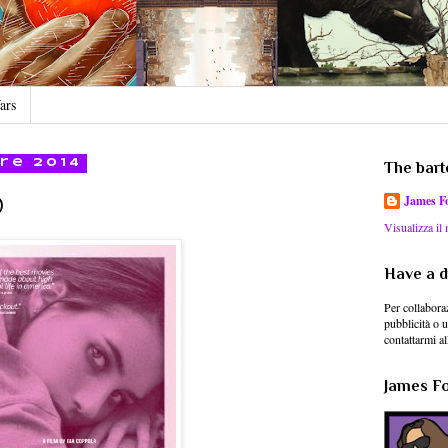
ars
re 2014
The bart
James F
o
Visualizza il
Have a d
Per collaboraz
pubblicità o 
contattarmi al
James For