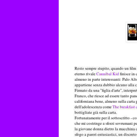
Resto sempre stupito, quando un film c
eterno rivale
Cannibal Kid
finisce in
almeno in parte interessanti: Palo Alt
appartiene senza dubbio alcuno alla c
Firmato da una "figlia d'arte", interpr
Franco, che riesce ad essere tanto pa
californiana bene, almeno sulla carta 
dell'adolescenza come
The breakfast 
bottigliate già sulla carta.
Fortunatamente per il sottoscritto - 
che mi costringe a sforzi sovrumani p
la giovane donna dietro la macchina da 
sfogo a pareri entusiastici, un discreto