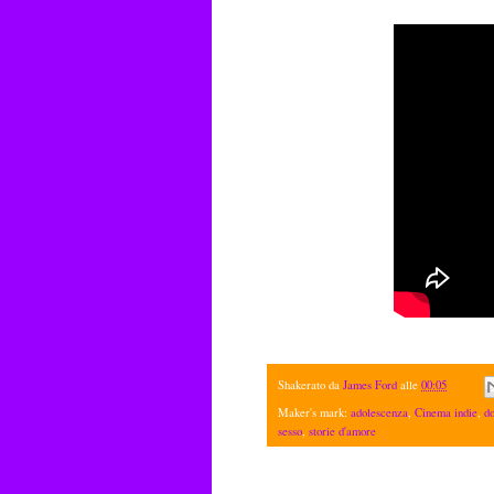
Shakerato da
James Ford
alle
00:05
Maker's mark:
adolescenza
,
Cinema indie
,
do
sesso
,
storie d'amore