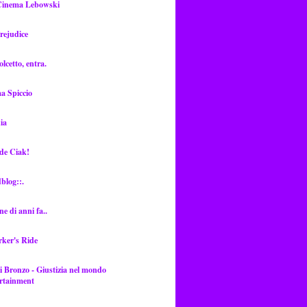
Cinema Lebowski
rejudice
lcetto, entra.
a Spiccio
ia
de Ciak!
dblog::.
ne di anni fa..
rker's Ride
i Bronzo - Giustizia nel mondo
ertainment