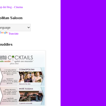
litan Saloon
Translate
 buddies