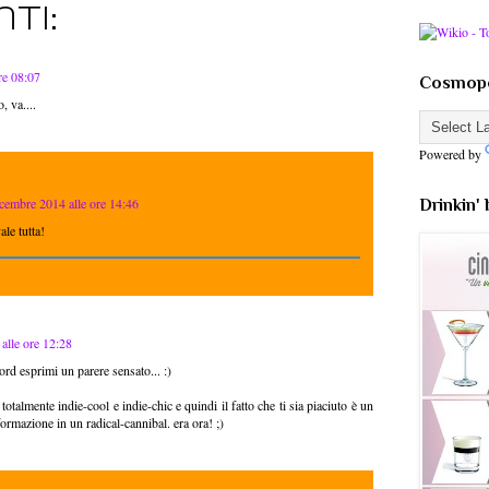
ti:
re 08:07
Cosmopo
, va....
Powered by
icembre 2014 alle ore 14:46
Drinkin'
ale tutta!
alle ore 12:28
ord esprimi un parere sensato... :)
otalmente indie-cool e indie-chic e quindi il fatto che ti sia piaciuto è un
ormazione in un radical-cannibal. era ora! ;)