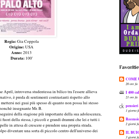
Regia:
Gia Coppola
Origine:
USA
Anno:
2013
Durata:
100'
Favoriti
COME 
20 ore fa
e April, introversa studentessa in bilico tra l'essere allieva
I 400 cal
rnativo, è preda di sentimenti contrastanti rispetto allo
21 ore fa
mettersi nei guai più spesso di quanto non possa lui stesso
pensieri
o nonchè insegnante Mr. B.
1 giorno f
usseguirsi della stagione più importante della sua adolescenza,
Recensio
 fuori della stessa, i piccoli e grandi drammi che lei e tutti i
2 giorni f
pelle in attesa di crescere e prendere una propria strada.
olpo diventare una sorta di piccolo centro dell'universo dei
IL BUI
3 giorni f