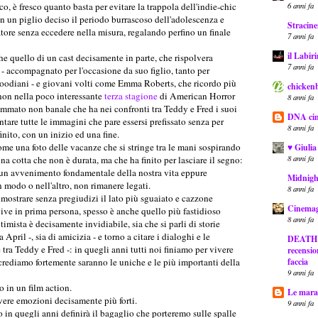
6 anni fa
o, è fresco quanto basta per evitare la trappola dell'indie-chic
on un piglio deciso il periodo burrascoso dell'adolescenza e
Stracine
atore senza eccedere nella misura, regalando perfino un finale
7 anni fa
il Labir
e quello di un cast decisamente in parte, che rispolvera
7 anni fa
 accompagnato per l'occasione da suo figlio, tanto per
oodiani - e giovani volti come Emma Roberts, che ricordo più
chickenb
on nella poco interessante
terza stagione
di American Horror
8 anni fa
sommato non banale che ha nei confronti tra Teddy e Fred i suoi
DNA ci
ntare tutte le immagini che pare essersi prefissato senza per
8 anni fa
nito, con un inizio ed una fine.
ome una foto delle vacanze che si stringe tra le mani sospirando
♥ Giulia
8 anni fa
una cotta che non è durata, ma che ha finito per lasciare il segno:
 un avvenimento fondamentale della nostra vita eppure
Midnig
un modo o nell'altro, non rimanere legati.
8 anni fa
i mostrare senza pregiudizi il lato più sguaiato e cazzone
Cinemag
 vive in prima persona, spesso è anche quello più fastidioso
8 anni fa
timista è decisamente invidiabile, sia che si parli di storie
April -, sia di amicizia - e torno a citare i dialoghi e le
DEATH R
tra Teddy e Fred -: in quegli anni tutti noi finiamo per vivere
recensio
faccia
crediamo fortemente saranno le uniche e le più importanti della
9 anni fa
o in un film action.
Le marat
ivere emozioni decisamente più forti.
9 anni fa
n quegli anni definirà il bagaglio che porteremo sulle spalle