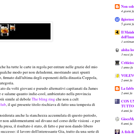
Non solo
4 giorni f
ilgiorno
5 giorni f
Il Maial
dell'Imm
1 settiman
aloha lo
3 mesi fa
Critici
he ha tutte le carte in regola per entrare nelle grazie del mio
1 anno fa
 qualche modo per non deludermi, mostrando anzi spunti
VOLEV
o, firmato dall'ultima degli esponenti della dinastia Coppola,
2 anni fa
ategoria.
etato da volti giovani e pseudo alternativi capitanati da James
La fabbr
2 anni fa
ne e salame quanto indie-cool, ambientato nella provincia
più simile al debole
The bling ring
che non a cult
CON U
club
, il qui presente titolo rischiava di fatto una tempesta di
TUTTO
4 anni fa
considerata anche la stanchezza accumulata di questo periodo,
GiocoMa
er non addormentarmi sul divano nel corso delle visioni - e per
6 anni fa
presa, il risultato è stato, di fatto e pur non dando libero
 successo: il lavoro dell'interessante Gia, tratto da una serie di
A fish-f