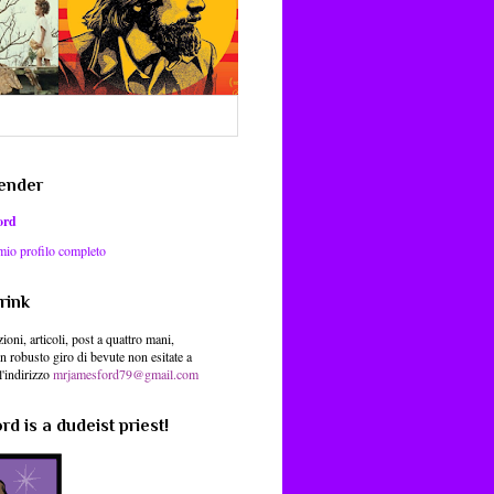
ender
ord
 mio profilo completo
rink
ioni, articoli, post a quattro mani,
un robusto giro di bevute non esitate a
l'indirizzo
mrjamesford79@gmail.com
d is a dudeist priest!