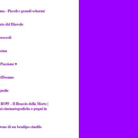
ma - Piccoli e grandi schermi
into del Diavolo
roccoli
nema
 Passione ♥
htDreams
nolie
OW - Il Braccio della Morte |
ni cinematografiche e pugni in
one di un bradipo cinefilo