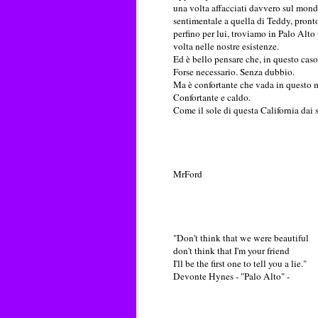
una volta affacciati davvero sul mondo
sentimentale a quella di Teddy, pront
perfino per lui, troviamo in Palo Alto 
volta nelle nostre esistenze.
Ed è bello pensare che, in questo caso
Forse necessario. Senza dubbio.
Ma è confortante che vada in questo 
Confortante e caldo.
Come il sole di questa California dai s
MrFord
"Don't think that we were beautiful
don't think that I'm your friend
I'll be the first one to tell you a lie."
Devonte Hynes - "Palo Alto" -