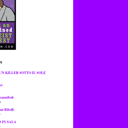
es
UN KILLER SOTTO IL SOLE
ci
 cannibali
a
ni Ribelli
a
O IN SALA
a