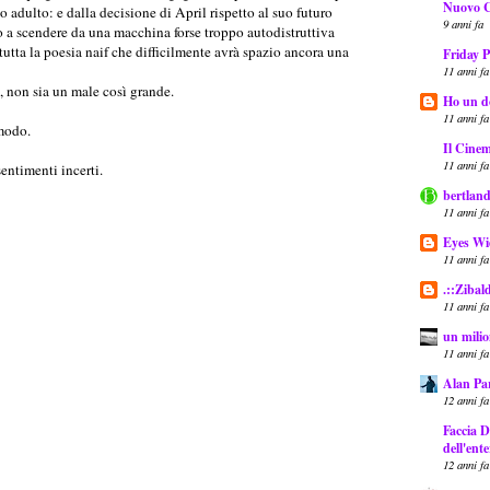
Nuovo 
 adulto: e dalla decisione di April rispetto al suo futuro
9 anni fa
o a scendere da una macchina forse troppo autodistruttiva
tutta la poesia naif che difficilmente avrà spazio ancora una
Friday P
11 anni fa
, non sia un male così grande.
Ho un do
11 anni fa
modo.
Il Cinem
11 anni fa
entimenti incerti.
bertland
11 anni fa
Eyes Wi
11 anni fa
.::Zibal
11 anni fa
un milio
11 anni fa
Alan Pa
12 anni fa
Faccia D
dell'ent
12 anni fa