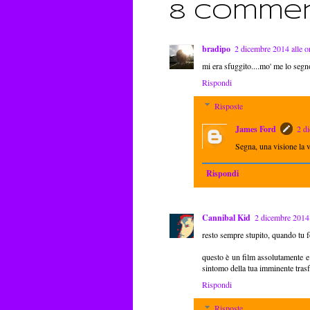
8 commen
bradipo
2 dicembre 2014 alle o
mi era sfuggito....mo' me lo segno
Rispondi
Risposte
James Ford
2 d
Segna, una visione la v
Rispondi
Cannibal Kid
2 dicembre 2014 
resto sempre stupito, quando tu f
questo è un film assolutamente e t
sintomo della tua imminente trasf
Rispondi
Risposte