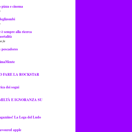
 pizza e cinema
a
deglizombi
a
e è sempre alla ricerca
ortalità
a fa
s pescadores
ssimaMente
O FARE LA ROCKSTAR
ica dei sogni
MILTÀ E IGNORANZA SU
gazzino! La Lega del Ludo
lavoured apple