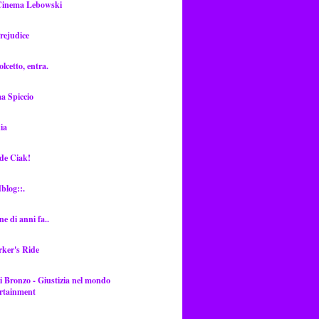
Cinema Lebowski
rejudice
lcetto, entra.
a Spiccio
ia
de Ciak!
dblog::.
ne di anni fa..
rker's Ride
i Bronzo - Giustizia nel mondo
ertainment