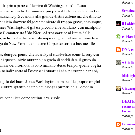
6 anni fa
alla prima parte e all'arrivo di Washington sulla Luna -
Stracine
con una seconda decisamente più prevedibile e votata all'action
7 anni fa
ecisamente più consona alla grande distribuzione ma che di fatto
un inizio davvero folgorante: niente di troppo grave, comunque,
il Labir
James Washington è già un piccolo eroe fordiano -, un manipolo
7 anni fa
 il caratterista Udo Kier - ed una cornice al limite della
chickenb
in bilico tra l'estetica steampunk figlia del media fumetto e
8 anni fa
ga da New York - e di nuovo Carpenter torna a bussare alle
DNA ci
a, dunque, penso che Iron sky si sia rivelato come la sorpresa
8 anni fa
di questo inizio autunno, in grado di soddisfare il gusto da
♥ Giulia
rima del ritorno al lavoro ma, allo stesso tempo, quella voglia
8 anni fa
se indirizzata al Potere e ai burattini che, purtroppo per noi,
Midnig
.
8 anni fa
rgoglio del buon James Washington, tornare alle proprie origini
o cultura, quanto da uno dei bisogni primari dell'Uomo: la
Cinemag
8 anni fa
ca conquista come settima arte vuole.
DEATH R
recensio
faccia
9 anni fa
Le marat
9 anni fa
l