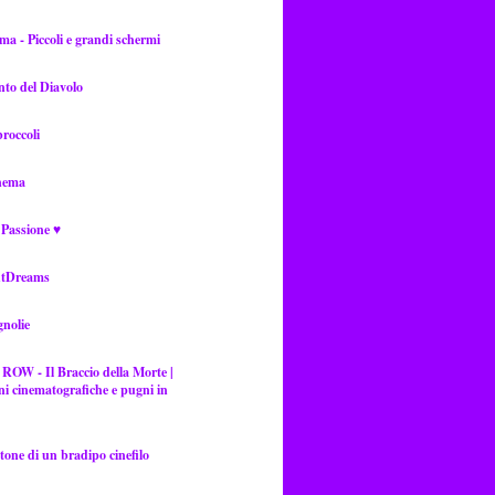
ma - Piccoli e grandi schermi
into del Diavolo
roccoli
nema
 Passione ♥
htDreams
nolie
OW - Il Braccio della Morte |
ni cinematografiche e pugni in
one di un bradipo cinefilo