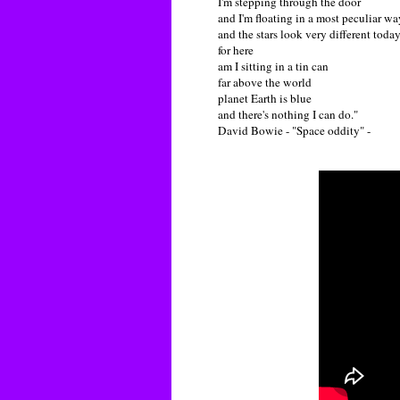
I'm stepping through the door
and I'm floating in a most peculiar wa
and the stars look very different toda
for here
am I sitting in a tin can
far above the world
planet Earth is blue
and there's nothing I can do."
David Bowie - "Space oddity" -