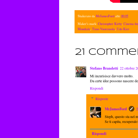
Shakerato da
MrJamesFord
alle
00:05
Maker's mark:
Christopher Kirby
,
Cinema fin
Mondiale
,
Timo Vuorensola
,
Udo Kier
21 commen
Stefano Brandetti
22 ottobre 2
Mi incurisisce davvero molto.
Da certe idee possono nascere dei 
Rispondi
Risposte
MrJamesFord
2
Steph, questo sta nel 
Se ti capita, recuperalo
Rispondi