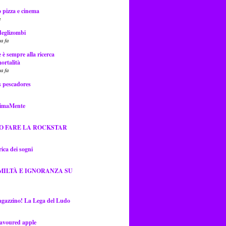
 pizza e cinema
a
deglizombi
a fa
e è sempre alla ricerca
ortalità
a fa
s pescadores
ssimaMente
O FARE LA ROCKSTAR
ica dei sogni
MILTÀ E IGNORANZA SU
gazzino! La Lega del Ludo
lavoured apple