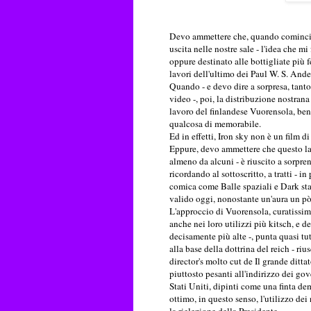
Devo ammettere che, quando cominciai 
uscita nelle nostre sale - l'idea che m
oppure destinato alle bottigliate più f
lavori dell'ultimo dei Paul W. S. Ande
Quando - e devo dire a sorpresa, tant
video -, poi, la distribuzione nostra
lavoro del finlandese Vuorensola, benc
qualcosa di memorabile.
Ed in effetti, Iron sky non è un film di
Eppure, devo ammettere che questo lav
almeno da alcuni - è riuscito a sorpren
ricordando al sottoscritto, a tratti - in
comica come Balle spaziali e Dark star
valido oggi, nonostante un'aura un pò 
L'approccio di Vuorensola, curatissimo
anche nei loro utilizzi più kitsch, e d
decisamente più alte -, punta quasi tut
alla base della dottrina del reich - r
director's molto cut de Il grande ditta
piuttosto pesanti all'indirizzo dei gove
Stati Uniti, dipinti come una finta dem
ottimo, in questo senso, l'utilizzo dei