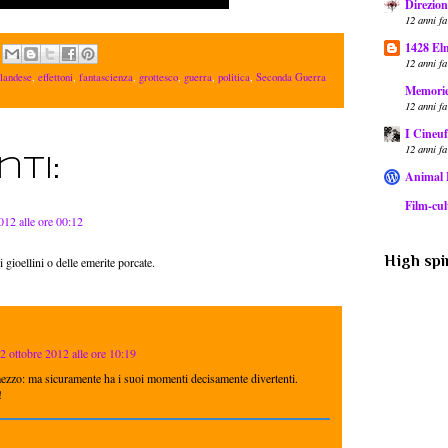
Direzion
12 anni fa
1428 El
12 anni fa
landese
,
effettoni
,
fantascienza
,
grottesco
,
guerra
,
politica
,
Seconda Guerra
Memorie 
12 anni fa
I Cineuf
12 anni fa
ti:
Animal
Film-cult
012 alle ore 00:12
High spir
gioellini o delle emerite porcate.
2 ottobre 2012 alle ore 10:19
mezzo: ma sicuramente ha i suoi momenti decisamente divertenti.
!