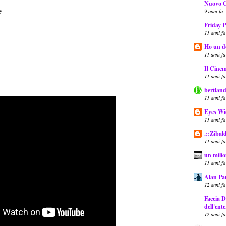
Nuovo 
y
9 anni fa
y
Friday P
11 anni fa
Ho un do
11 anni fa
Il Cinem
11 anni fa
bertland
11 anni fa
Eyes Wi
11 anni fa
.::Zibal
11 anni fa
un milio
11 anni fa
Alan Pa
12 anni fa
Faccia D
dell'ent
12 anni fa