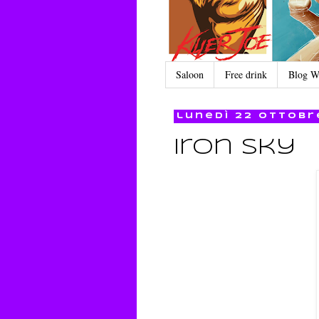
Saloon
Free drink
Blog W
lunedì 22 ottobr
Iron sky