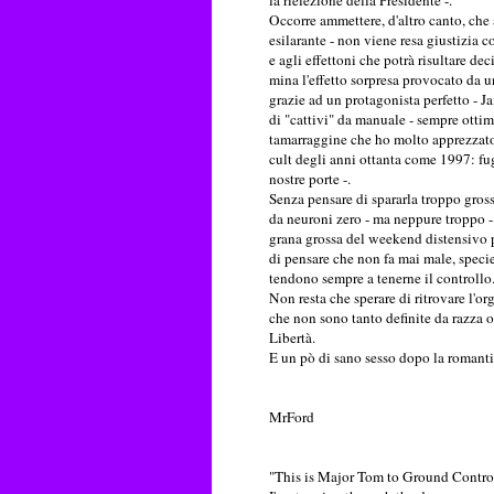
la rielezione della Presidente -.
Occorre ammettere, d'altro canto, che 
esilarante - non viene resa giustizia 
e agli effettoni che potrà risultare d
mina l'effetto sorpresa provocato da 
grazie ad un protagonista perfetto - 
di "cattivi" da manuale - sempre ottimo
tamarraggine che ho molto apprezzato, 
cult degli anni ottanta come 1997: fu
nostre porte -.
Senza pensare di spararla troppo gross
da neuroni zero - ma neppure troppo - 
grana grossa del weekend distensivo p
di pensare che non fa mai male, specie 
tendono sempre a tenerne il controllo
Non resta che sperare di ritrovare l'o
che non sono tanto definite da razza 
Libertà.
E un pò di sano sesso dopo la romanti
MrFord
"This is Major Tom to Ground Contro