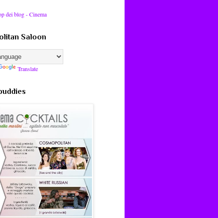
litan Saloon
Translate
 buddies