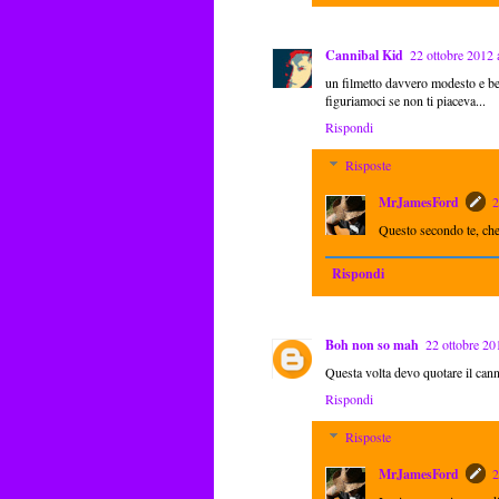
Cannibal Kid
22 ottobre 2012 
un filmetto davvero modesto e be
figuriamoci se non ti piaceva...
Rispondi
Risposte
MrJamesFord
2
Questo secondo te, che
Rispondi
Boh non so mah
22 ottobre 20
Questa volta devo quotare il cann
Rispondi
Risposte
MrJamesFord
2