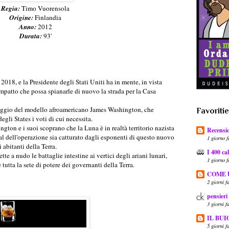
Regia:
Timo Vuorensola
Origine:
Finlandia
Anno:
2012
Durata:
93'
2018, e la Presidente degli Stati Uniti ha in mente, in vista
mpatto che possa spianarle di nuovo la strada per la Casa
unaggio del modello afroamericano James Washington, che
Favoriti
gli States i voti di cui necessita.
ngton e i suoi scoprano che la Luna è in realtà territorio nazista
Recensio
ial dell'operazione sia catturato dagli esponenti di questo nuovo
1 giorno f
i abitanti della Terra.
I 400 cal
te a nudo le battaglie intestine ai vertici degli ariani lunari,
1 giorno f
tta la sete di potere dei governanti della Terra.
COME 
2 giorni f
pensieri
3 giorni f
IL BUI
5 giorni f