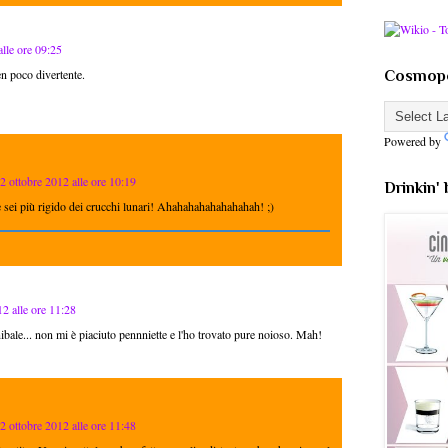
alle ore 09:25
n poco divertente.
Cosmopo
Powered by
2 ottobre 2012 alle ore 10:19
Drinkin'
 sei più rigido dei crucchi lunari! Ahahahahahahahahah! ;)
12 alle ore 11:28
ibale... non mi è piaciuto pennniette e l'ho trovato pure noioso. Mah!
2 ottobre 2012 alle ore 11:48