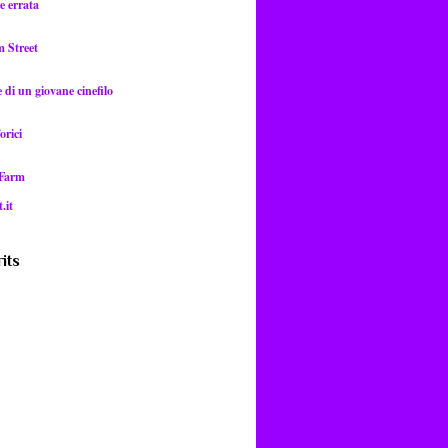
e errata
m Street
di un giovane cinefilo
orici
 Farm
.it
its