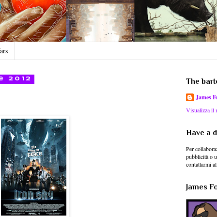
ars
e 2012
The bart
James F
Visualizza il
Have a d
Per collaboraz
pubblicità o 
contattarmi al
James For