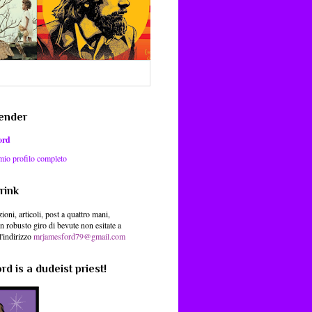
ender
ord
 mio profilo completo
rink
ioni, articoli, post a quattro mani,
un robusto giro di bevute non esitate a
l'indirizzo
mrjamesford79@gmail.com
d is a dudeist priest!