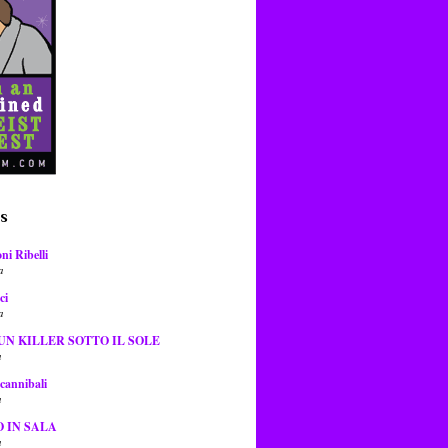
es
ni Ribelli
a
ci
a
UN KILLER SOTTO IL SOLE
a
 cannibali
a
O IN SALA
a