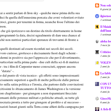
Non solo
6 giorni f
a sentir parlare di Iron sky - qualche mese prima della sua
ilgiorno
i feci fu quella dell'ennesima porcata che avrei volentieri evitato
1 settiman
eroci, giusto per tenermi in forma, neanche fosse l'ultimo dei
rson.
Il Maial
dell'Imm
o che già ipotizzavo un destino da titolo direttamente in home
1 settiman
na programmò la data, decisi ugualmente di dare una chance al
hè non nutrissi particolari speranze di trovarmi di fronte a
aloha lo
3 mesi fa
 quelli destinati ad essere ricordati nei secoli dei secoli.
Critici
oro curioso, grottesco e decisamente fuori dagli schemi -
1 anno fa
dermi in positivo sia per l'approccio che per il divertimento,
 particolare nella prima parte - due cult della sci-fi di matrice
VOLEV
 - tra i film di Carpenter meno conosciuti, eppure ancora
2 anni fa
"datata" -.
La fabbr
 dal punto di vista tecnico - gli effetti sono impressionanti
2 anni fa
ecisamente superiori a quelli di molte pellicole dalle pretese
CON U
to sulla satira politica e l'ironia, che partono dalle convinzioni
TUTTO
iuscitissimi lo sbiancamento di James Washington e la versione
4 anni fa
tore chapliniano - per giungere a non risparmiarsi frecciate
rnanti delle potenze militari e politiche attuali, su tutte gli
GiocoMa
ocrazia pronta a tutto per giungere al profitto e al successo -
6 anni fa
 nazisti lunari giunti sulla Terra come alfieri della campagna per
A fish-f