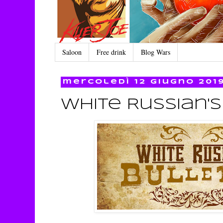
Saloon
Free drink
Blog Wars
mercoledì 12 giugno 201
White Russian's