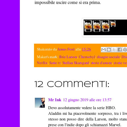
impossibile uscire come si era prima.
Shakerato da
James Ford
alle
13:26
Maker's mark:
Brie Larson
,
Chernobyl
,
disagio sociale
,
Dis
Netflix
,
Serie tv
,
Stellan Skarsgard
,
storie d'amore
,
storie ve
12 commenti:
Mr Ink
12 giugno 2019 alle ore 13:57
Devo assolutamente vedere la serie HBO.
Aladdin mi ha piacevolmente sorpreso, tra i li
stesso non posso dire della Larson, molto standa
prese con l'indie dopo gli schiamazzi Marvel.