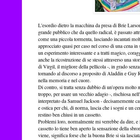
L'esordio dietro la macchina da presa di Brie Larson
grande pubblico che da quello radical, è passato attr
come una piccola tormenta, lasciando incantati molti
approcciato quasi per caso nel corso di una cena in sol
un esperimento interessante e a tratti magico, coragg
anche la ricostruzione di se stessi attraverso una sto
di Virgil, il migliore della pellicola -, in grado se
tornando al discorso a proposito di Aladdin e Guy 
nella memoria e nel cuore.
Di contro, si tratta senza dubbio di un'opera molto n
troppo, per usare un vecchio adagio -, rischiosa nel
interpretato da Samuel Jackson - decisamemente cari
e ostica per chi, di norma, lascia che i sogni e un cer
restino ben chiusi in un cassetto.
Problemi loro, normalmente mi verrebbe da dire, e f
cassetto lo tiene ben aperto la sensazione della sbr
viene, significa forse che la buona Brie si sia lascia