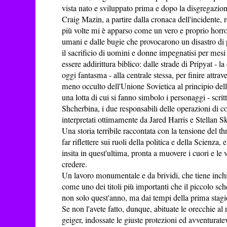
vista nato e sviluppato prima e dopo la disgregazio
Craig Mazin, a partire dalla cronaca dell'incidente, 
più volte mi è apparso come un vero e proprio horror
umani e dalle bugie che provocarono un disastro di
il sacrificio di uomini e donne impegnatisi per mes
essere addirittura biblico: dalle strade di Pripyat - la 
oggi fantasma - alla centrale stessa, per finire attrav
meno occulto dell'Unione Sovietica al principio del
una lotta di cui si fanno simbolo i personaggi - scrit
Shcherbina, i due responsabili delle operazioni di c
interpretati ottimamente da Jared Harris e Stellan S
Una storia terribile raccontata con la tensione del th
far riflettere sui ruoli della politica e della Scienza, 
insita in quest'ultima, pronta a muovere i cuori e le v
credere.
Un lavoro monumentale e da brividi, che tiene inchi
come uno dei titoli più importanti che il piccolo sc
non solo quest'anno, ma dai tempi della prima stagi
Se non l'avete fatto, dunque, abituate le orecchie al 
geiger, indossate le giuste protezioni ed avventurate