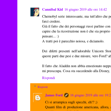
Cannibal Kid
16 giugno 2019 alle ore 14:42
Chernobyl serie interessante, ma tutt'altro che pe
farci credere.
Già il fatto che dei personaggi russi parlino con
capire che la ricostruzione non è che sia proprio 
pensare... :)
A tratti poi è parecchio noiosa, e diciamolo.
Dei difetti presenti nell'adorabile Unicorn St
queste parti due pesi e due misure, vero Ford? a
Il fatto che Aladdin non abbia emozionato nepp
mi preoccupa. Cosa sta succedendo alla Disney, n
Rispondi
Risposte
James Ford
16 giugno 2019 alle ore 19:
Ci si arrampica sugli specchi, eh!? ;)
Quanti film di produzione americana, allora, 